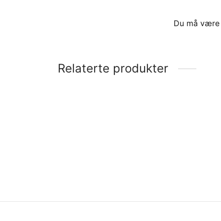
Du må vær
Relaterte produkter
Kalesjeknapp 16,5 mm med
spesialmutter 4mm
Flagg
syrefa
kr
56
kr
64
Legg i handlekurv
Legg 