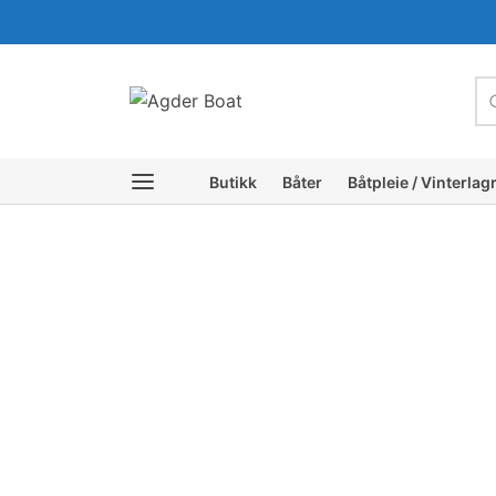
c
Butikk
Båter
Båtpleie / Vinterlag