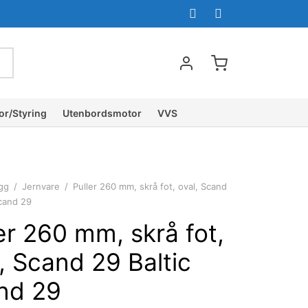
or/Styring
Utenbordsmotor
VVS
gg
/
Jernvare
/
Puller 260 mm, skrå fot, oval, Scand
Scand 29
er 260 mm, skrå fot,
, Scand 29 Baltic
nd 29