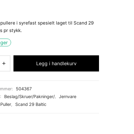
pullere i syrefast spesielt laget til Scand 29
is pr stykk.
ager
Legg i handlekurv
ummer:
504367
r:
Beslag/Skruer/Pakninger/
,
Jernvare
Puller
,
Scand 29 Baltic