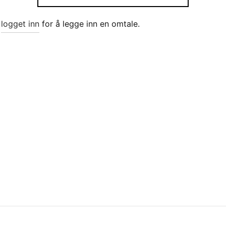
e
logget inn
for å legge inn en omtale.
stang med lås og holder,
Eksosklemme i rustfritt stål
st stål, 90 cm*
115 mm*
9
kr
289
i handlekurv
Legg i handlekurv