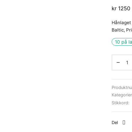
kr
1250
Hånlaget 
Baltic, Pr
10 på l
Produktn
Kategorie
Stikkord:
Del