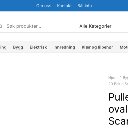
Om oss
Kontakt
Båt info
Søk
Narrow
etter:
by
ategory:
ring
Bygg
Elektrisk
Innredning
Klær og tilbehør
Mot
Hjem
/
By
29 Baltic 
Pull
oval
Sca