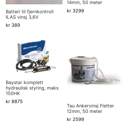
14mm, 50 meter
d Atlantic
s
sjer
ell-utstyr
da
kr
3299
Batteri til fjernkontroll
ILAS vinsj 3,6V
re
nomføringer
usvisker m.utstyr
r hengsler og luker
o Yanmar motor/drev
i
kr
389
asjon/Lydisolasjon
j m.utstyr
aha
vare
j og baugpropell m.utstyr
fort
j og rorutstyr
Anoder o.l
Baystar komplett
hydraulisk styring, maks
ilasjon
150HK
kr
8875
uer
Tau Ankervinsj Fletter
12mm, 50 meter
kr
2599