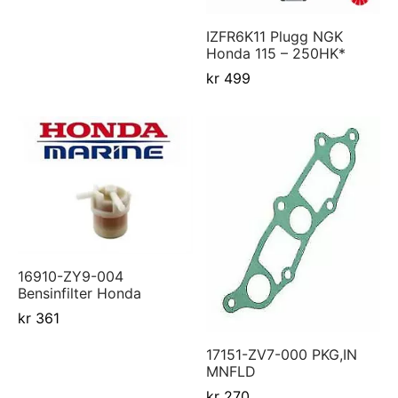
IZFR6K11 Plugg NGK
Honda 115 – 250HK*
kr
499
16910-ZY9-004
Bensinfilter Honda
kr
361
17151-ZV7-000 PKG,IN
MNFLD
kr
270