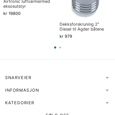
Airtronic luftvarmermed
eksosutstyr
kr
19800
Dekksforskruning 2″
Diesel til Agder båtene
kr
979
SNARVEIER
INFORMASJON
KATEGORIER