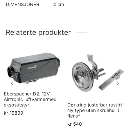
DIMENSJONER
4 cm
Relaterte produkter
Eberspacher D2, 12V
Airtronic luftvarmermed
Dørkring justerbar rustfri
eksosutstyr
Ny type uten skruehull i
kr
19800
flens*
kr
540