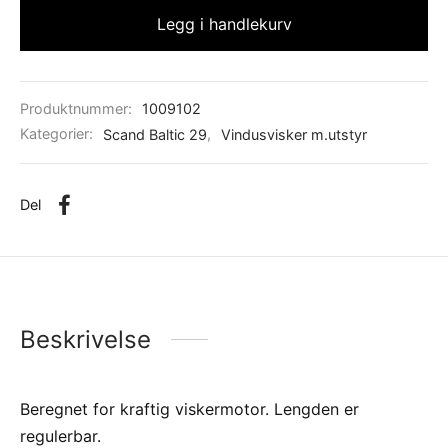
Legg i handlekurv
Produktnummer:
1009102
Kategorier:
Scand Baltic 29
,
Vindusvisker m.utstyr
Del
Beskrivelse
Beregnet for kraftig viskermotor. Lengden er
regulerbar.