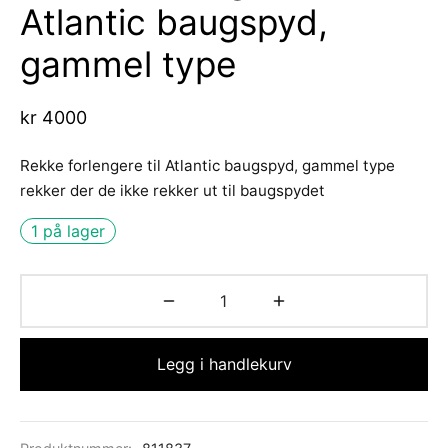
Atlantic baugspyd,
d Atlantic
s
sjer
ell-utstyr
da
gammel type
re
nomføringer
usvisker m.utstyr
r hengsler og luker
o Yanmar motor/drev
i
asjon/Lydisolasjon
j m.utstyr
aha
kr
4000
vare
j og baugpropell m.utstyr
Rekke forlengere til Atlantic baugspyd, gammel type
rekker der de ikke rekker ut til baugspydet
fort
j og rorutstyr
1 på lager
Anoder o.l
ilasjon
uer
Legg i handlekurv