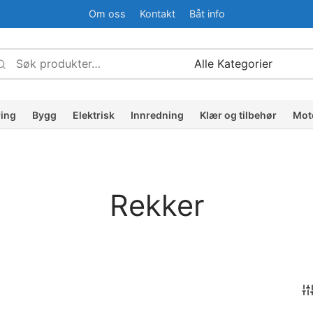
Om oss
Kontakt
Båt info
Søk
Narrow
etter:
by
ategory:
ring
Bygg
Elektrisk
Innredning
Klær og tilbehør
Mot
Rekker