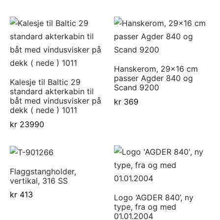
Hanskerom, 29×16 cm
passer Agder 840 og
Kalesje til Baltic 29
Scand 9200
standard akterkabin til
båt med vindusvisker på
kr
369
dekk ( nede ) 1011
kr
23990
Flaggstangholder,
vertikal, 316 SS
kr
413
Logo ‘AGDER 840’, ny
type, fra og med
01.01.2004