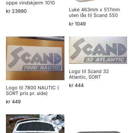
oppe vindskjerm 1010
d Atlantic
s
sjer
ell-utstyr
da
Luke 463mm x 517mm
kr
23990
uten lås til Scand 550
re
nomføringer
usvisker m.utstyr
r hengsler og luker
o Yanmar motor/drev
i
kr
1049
asjon/Lydisolasjon
j m.utstyr
aha
vare
j og baugpropell m.utstyr
fort
j og rorutstyr
Logo til Scand 32
Atlantic, SORT
Anoder o.l
kr
444
Logo til 7800 NAUTIC (
ilasjon
SORT pris pr. side)
kr
449
uer