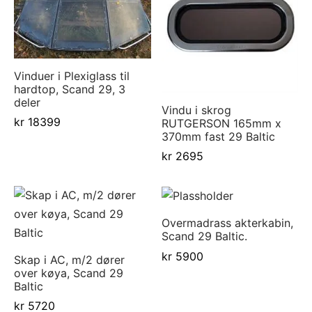
Vinduer i Plexiglass til
hardtop, Scand 29, 3
deler
Vindu i skrog
kr
18399
RUTGERSON 165mm x
370mm fast 29 Baltic
kr
2695
Overmadrass akterkabin,
Scand 29 Baltic.
kr
5900
Skap i AC, m/2 dører
over køya, Scand 29
Baltic
kr
5720