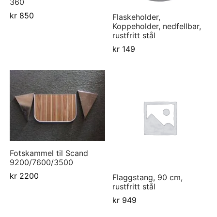
360
d Atlantic
s
sjer
ell-utstyr
da
kr
850
Flaskeholder,
Koppeholder, nedfellbar,
re
nomføringer
usvisker m.utstyr
r hengsler og luker
o Yanmar motor/drev
i
rustfritt stål
kr
149
asjon/Lydisolasjon
j m.utstyr
aha
vare
j og baugpropell m.utstyr
fort
j og rorutstyr
Anoder o.l
ilasjon
Fotskammel til Scand
9200/7600/3500
uer
kr
2200
Flaggstang, 90 cm,
rustfritt stål
kr
949