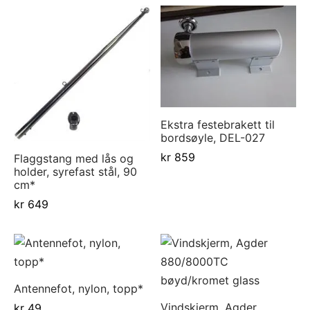
Ekstra festebrakett til
bordsøyle, DEL-027
kr
859
Flaggstang med lås og
holder, syrefast stål, 90
cm*
kr
649
Antennefot, nylon, topp*
Vindskjerm, Agder
kr
49