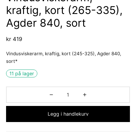
d Atlantic
s
sjer
ell-utstyr
da
kraftig, kort (265-335),
re
nomføringer
usvisker m.utstyr
r hengsler og luker
o Yanmar motor/drev
i
Agder 840, sort
asjon/Lydisolasjon
j m.utstyr
aha
kr
419
vare
j og baugpropell m.utstyr
Vindusviskerarm, kraftig, kort (245-325), Agder 840,
sort*
fort
j og rorutstyr
11 på lager
Anoder o.l
ilasjon
uer
Legg i handlekurv