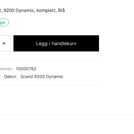
t, 9200 Dynamic, komplett, Blå
ger
Legg i handlekurv
ummer:
10000782
r:
Dekor
,
Scand 9200 Dynamic