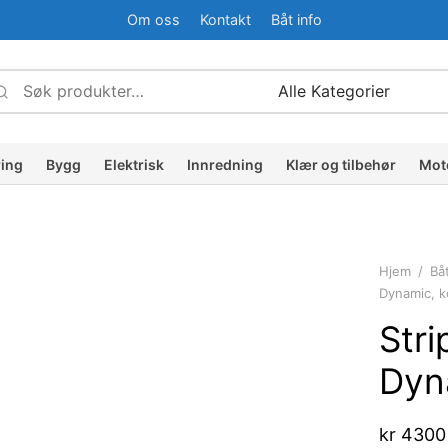
Om oss
Kontakt
Båt info
Søk
Narrow
etter:
by
ategory:
ring
Bygg
Elektrisk
Innredning
Klær og tilbehør
Mot
Hjem
/
Bå
Dynamic, k
Stri
Dyn
kr
4300