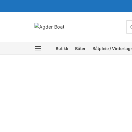
c
Butikk
Båter
Båtpleie / Vinterlag