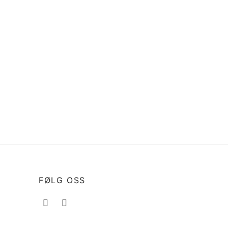
is pr
Logo 840, gammel type med stor
«A», 1993 t.o.m. 2003 BLÅ
kr
504
Legg i handlekurv
FØLG OSS