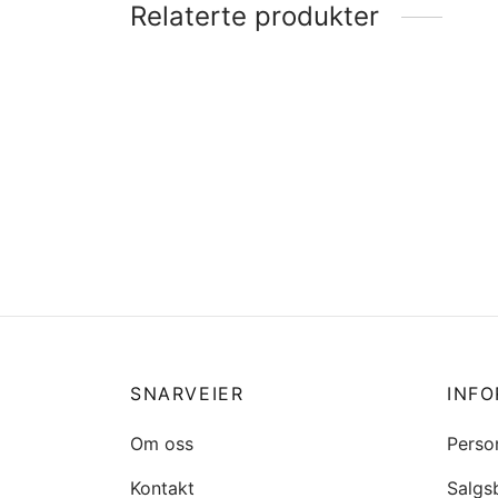
Relaterte produkter
Logo Agder 8000 TC, gammel
type Nor Sea
Logo 
tau, 
kr
660
kr
68
Legg i handlekurv
Legg 
SNARVEIER
INF
Om oss
Perso
Kontakt
Salgs