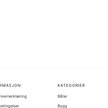
‘AGDER 840’ innrammet i
Logo i folie SCAND BOAT pr
gammel type
stk
6
kr
462
i handlekurv
Legg i handlekurv
ORMASJON
KATEGORIER
nvernerklæring
Båter
betingelser
Bygg