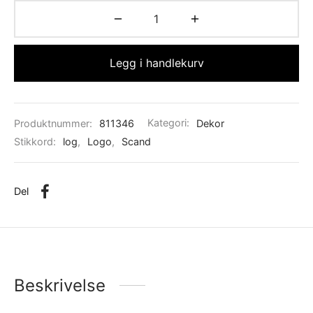
Legg i handlekurv
Produktnummer:
811346
Kategori:
Dekor
Stikkord:
log
,
Logo
,
Scand
Del
Beskrivelse