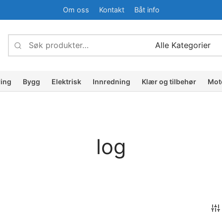
Om oss
Kontakt
Båt info
Søk
Narrow
etter:
by
category:
ring
Bygg
Elektrisk
Innredning
Klær og tilbehør
Mot
log