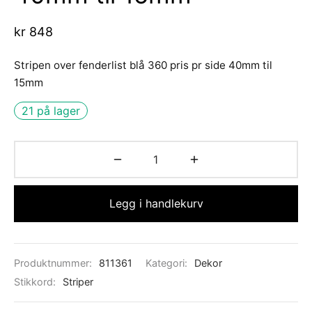
d Atlantic
s
sjer
ell-utstyr
da
kr
848
re
nomføringer
usvisker m.utstyr
r hengsler og luker
o Yanmar motor/drev
i
Stripen over fenderlist blå 360 pris pr side 40mm til
asjon/Lydisolasjon
j m.utstyr
aha
15mm
21 på lager
vare
j og baugpropell m.utstyr
fort
j og rorutstyr
Anoder o.l
Legg i handlekurv
ilasjon
uer
Produktnummer:
811361
Kategori:
Dekor
Stikkord:
Striper