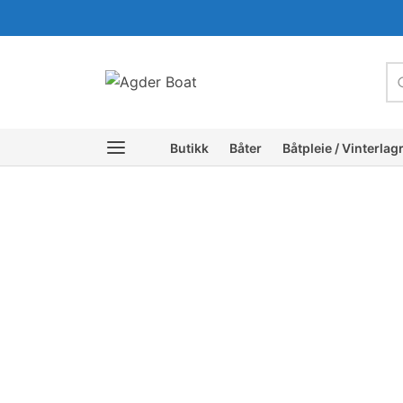
c
Butikk
Båter
Båtpleie / Vinterlag