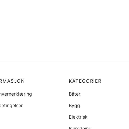
 Impeller for Tohatsu
3B7-00011-0 Piston Ring 1s
 hk, 2-takt
(Standard)
9
kr
539
i handlekurv
Legg i handlekurv
ORMASJON
KATEGORIER
nvernerklæring
Båter
betingelser
Bygg
Elektrisk
Innredning