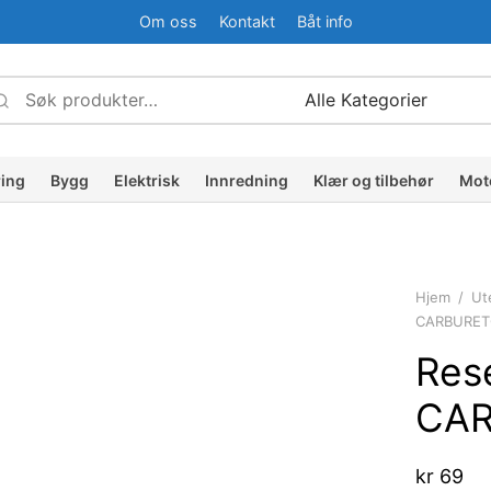
Om oss
Kontakt
Båt info
Søk
Narrow
etter:
by
ategory:
ring
Bygg
Elektrisk
Innredning
Klær og tilbehør
Mot
Hjem
/
Ut
CARBURET
Res
CAR
kr
69