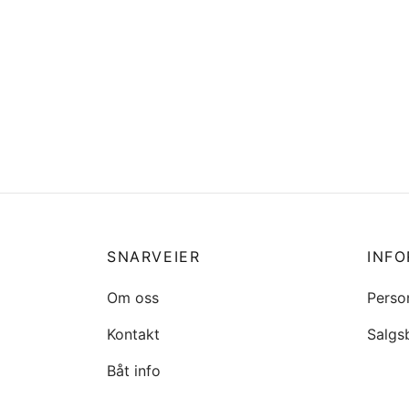
369-02230-1 Fuel filter Tohatsu
20367
40/50
kr
110
kr
34
Legg i handlekurv
Legg 
SNARVEIER
INF
Om oss
Perso
Kontakt
Salgs
Båt info