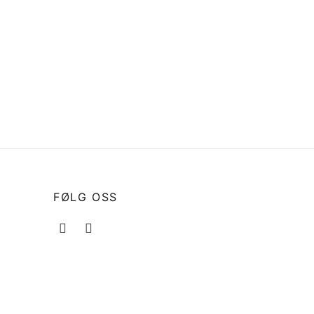
t
369-70057-0 FUEL TANK
MOUNT
kr
199
Legg i handlekurv
FØLG OSS