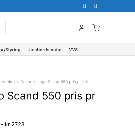
or/Styring
Utenbordsmotor
VVS
nredning
/
Dekor
/
Logo Scand 550 pris pr stk
o Scand 550 pris pr
Prisområde:
–
kr
2723
kr 2475 til