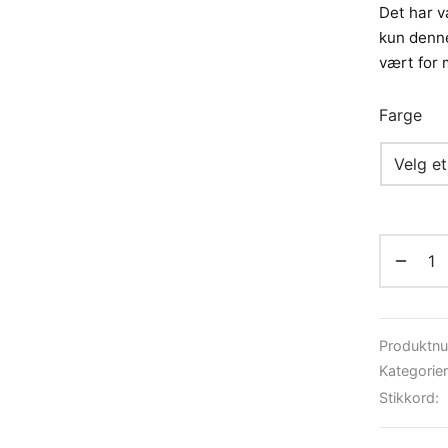
Det har v
kun denne
vært for 
Farge
Produktn
Kategorie
Stikkord: