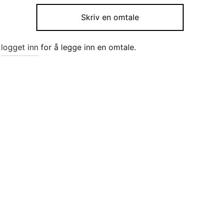
Skriv en omtale
e
logget inn
for å legge inn en omtale.
Belt Timing 63RU1
viser i aluminium på
kr
825
jerm 29 Baltic pris pr m
Legg i handlekurv
2