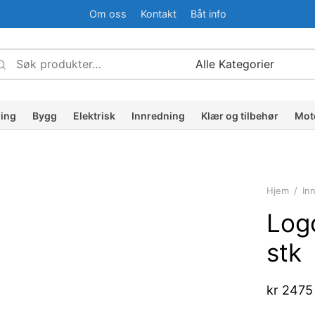
Om oss
Kontakt
Båt info
Søk
Narrow
etter:
by
ategory:
ring
Bygg
Elektrisk
Innredning
Klær og tilbehør
Mot
Hjem
/
In
Log
stk
kr
2475