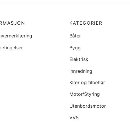
i handlekurv
ORMASJON
KATEGORIER
nvernerklæring
Båter
betingelser
Bygg
Elektrisk
Innredning
Klær og tilbehør
Motor/Styring
Utenbordsmotor
VVS