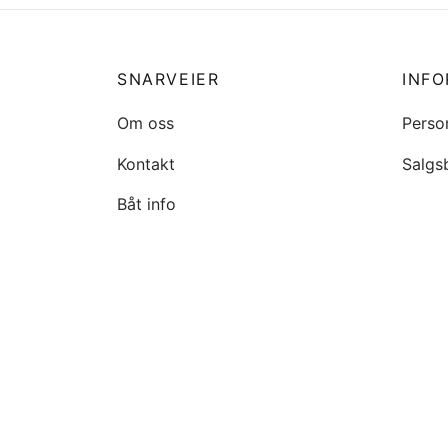
Legg 
SNARVEIER
INF
Om oss
Perso
Kontakt
Salgs
Båt info