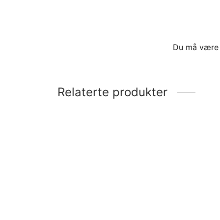
Du må vær
Relaterte produkter
Vindskjerm topp profil i eloksert
aluminium 7600 Dynamic
Vanna
vindsk
kr
15500
kr
28
Legg i handlekurv