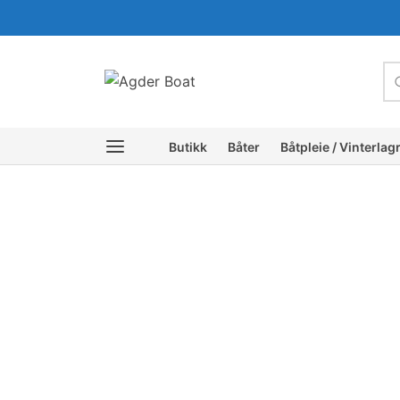
c
Butikk
Båter
Båtpleie / Vinterlag