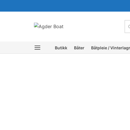
c
Butikk
Båter
Båtpleie / Vinterlag