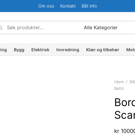
Om oss
Kontakt
Båt info
Søk
Narrow
etter:
by
ategory:
ring
Bygg
Elektrisk
Innredning
Klær og tilbehør
Mot
Hjem
/
Bå
Baltic
Bord
Sca
kr
1000