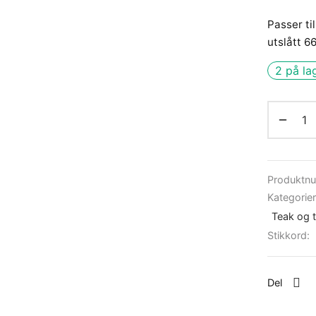
Passer ti
utslått 6
2 på la
Produktn
Kategorie
Teak og t
Stikkord:
Del