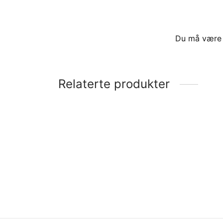
Du må vær
Relaterte produkter
16901-ZY3-003 STRAINER,FUEL
Vanna
vindsk
kr
397
kr
28
Legg i handlekurv
Legg 