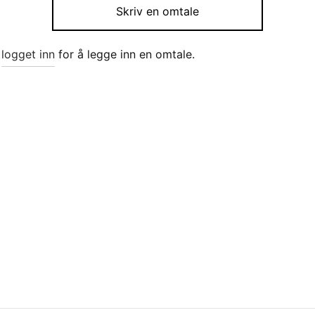
Skriv en omtale
e
logget inn
for å legge inn en omtale.
viser i aluminium på
Tanklufter Flushmontert syr
jerm 29 Baltic pris pr m
90 grader 16mm
2
kr
661
i handlekurv
Legg i handlekurv