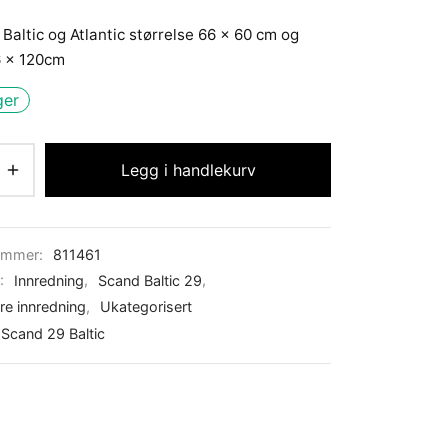
l Baltic og Atlantic størrelse 66 x 60 cm og
6 x 120cm
ger
Legg i handlekurv
ummer:
811461
r:
Innredning
,
Scand Baltic 29
,
re innredning
,
Ukategorisert
Scand 29 Baltic