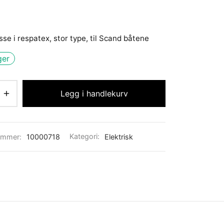
sse i respatex, stor type, til Scand båtene
ger
Legg i handlekurv
ummer:
10000718
Kategori:
Elektrisk