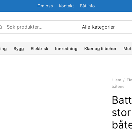
Om oss
Kontakt
Båt info
Søk
Narrow
etter:
by
ategory:
ring
Bygg
Elektrisk
Innredning
Klær og tilbehør
Mot
Hjem
/
Ele
båtene
Batt
stor
båt