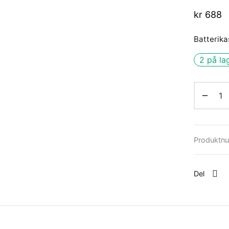
kr
688
Batterika
2 på la
Produktn
Del