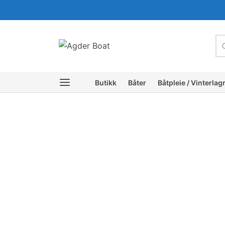
c
Butikk
Båter
Båtpleie / Vinterlag