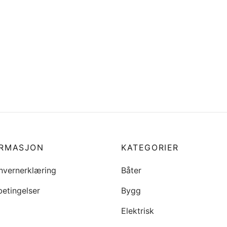
stem lampe for tak, Nova,
Batterisko/batteriterminal, 
u/bryter, halogen
pol i sett
9
kr
159
i handlekurv
Legg i handlekurv
ORMASJON
KATEGORIER
nvernerklæring
Båter
betingelser
Bygg
Elektrisk