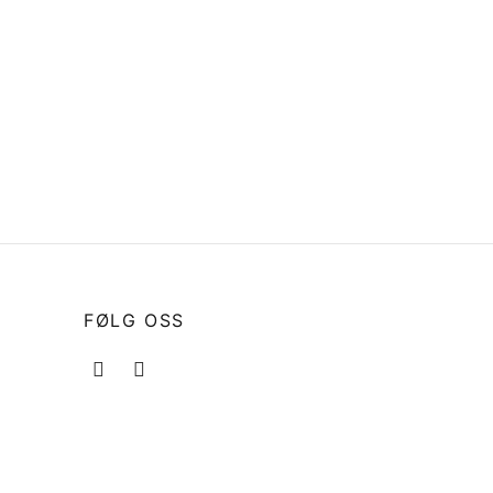
+ og –
Bryter for varmluftsvifter 3 pos*
kr
238
Legg i handlekurv
FØLG OSS