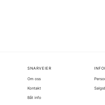
Blandebatteri 1 grep lengde tut
Båtsy
150mm
krom 
kr
2199
kr
24
Legg i handlekurv
Legg 
SNARVEIER
INF
Om oss
Perso
Kontakt
Salgs
Båt info