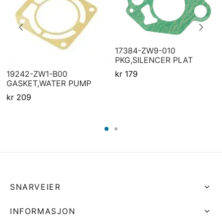
17384-ZW9-010
PKG,SILENCER PLAT
kr
179
19242-ZW1-B00
GASKET,WATER PUMP
kr
209
SNARVEIER
INFORMASJON