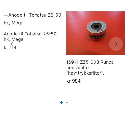
Anode til Tohatsu 25-50
hk, Mega
kr
119
16911-ZZ5-003 Rundt
bensinfilter
(høyttrykksfilter),
kr
984