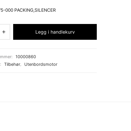
V5-000 PACKING,SILENCER
Legg i handlekurv
ummer:
10000860
r:
Tilbehør
,
Utenbordsmotor