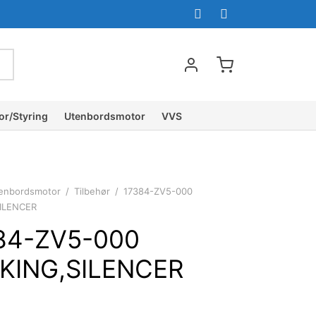
or/Styring
Utenbordsmotor
VVS
enbordsmotor
/
Tilbehør
/
17384-ZV5-000
ILENCER
84-ZV5-000
KING,SILENCER