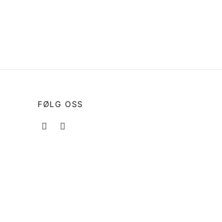
90/115
19242-ZW1-B00 GASKET,WATER
PUMP
kr
209
Legg i handlekurv
FØLG OSS