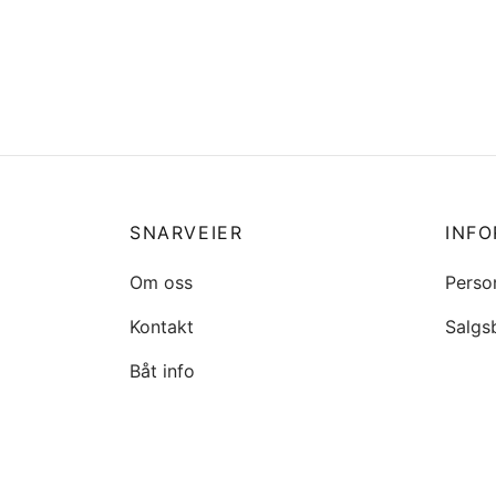
16910-ZY9-004 Bensinfilter
0641
Honda
ØVRE
kr
361
kr
97
Legg i handlekurv
Legg 
SNARVEIER
INF
Om oss
Perso
Kontakt
Salgs
Båt info