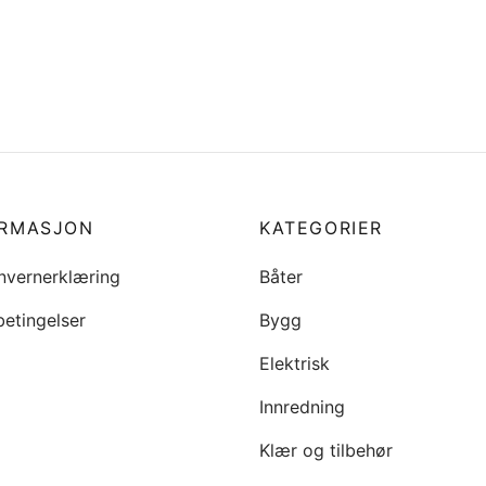
1-ZW1-020 SINKANODE
20357 Impeller for Suzuki 
 HONDA 75/90
kr
419
5
Legg i handlekurv
i handlekurv
ORMASJON
KATEGORIER
nvernerklæring
Båter
betingelser
Bygg
Elektrisk
Innredning
Klær og tilbehør