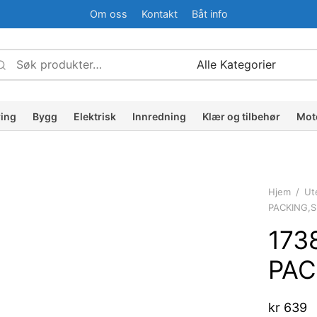
Om oss
Kontakt
Båt info
Søk
Narrow
etter:
by
ategory:
ring
Bygg
Elektrisk
Innredning
Klær og tilbehør
Mot
Hjem
/
Ut
PACKING,S
173
PAC
kr
639