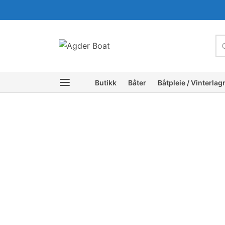
c
Butikk
Båter
Båtpleie / Vinterlag