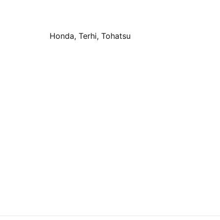
Honda, Terhi, Tohatsu
 Impeller for Suzuki 90/115
19210-ZW9-A32 Impeller til
Honda 15/20 hk,
9
kr
330
i handlekurv
Legg i handlekurv