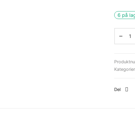
6 på la
Produktn
Kategorie
Del