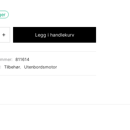
ger
Legg i handlekurv
ummer:
811614
r:
Tilbehør
,
Utenbordsmotor