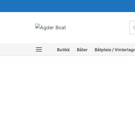
c
Butikk
Båter
Båtpleie / Vinterlag