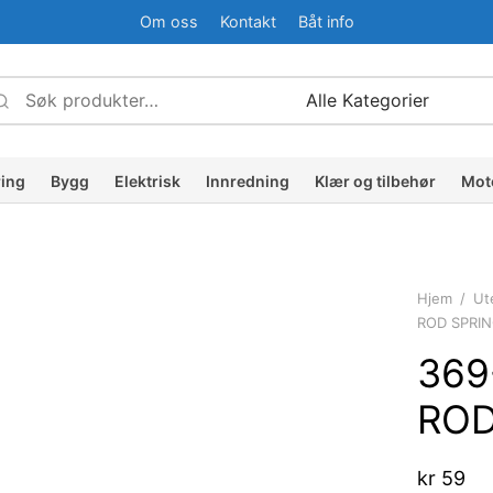
Om oss
Kontakt
Båt info
Søk
Narrow
etter:
by
ategory:
ring
Bygg
Elektrisk
Innredning
Klær og tilbehør
Mot
Hjem
/
Ut
ROD SPRI
369
ROD
kr
59