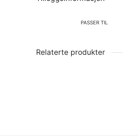
PASSER TIL
Relaterte produkter
16910-ZV4-015 Bensin filter
Honda
20357
kr
265
kr
41
Legg i handlekurv
Legg 