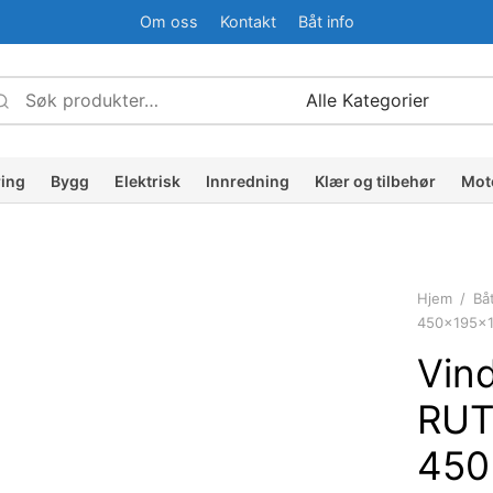
Om oss
Kontakt
Båt info
Søk
Narrow
etter:
by
ategory:
ring
Bygg
Elektrisk
Innredning
Klær og tilbehør
Mot
Hjem
/
Bå
450x195x1
Vind
RU
450