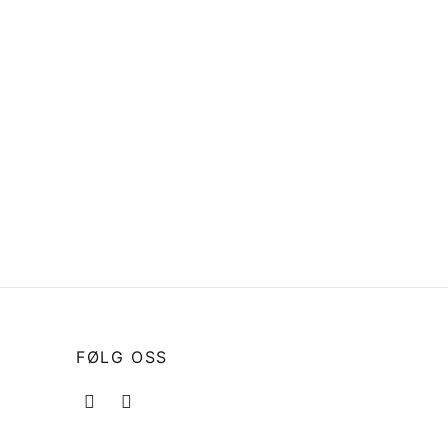
 316
Lås til dør kabin og akterkabin
består av 3 deler Agder 840
/880/8000
kr
673
Legg i handlekurv
FØLG OSS