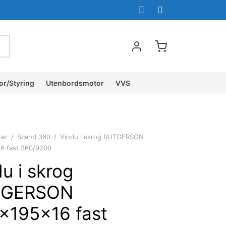
or/Styring
Utenbordsmotor
VVS
ter
/
Scand 360
/
Vindu i skrog RUTGERSON
6 fast 360/9200
u i skrog
TGERSON
x195x16 fast