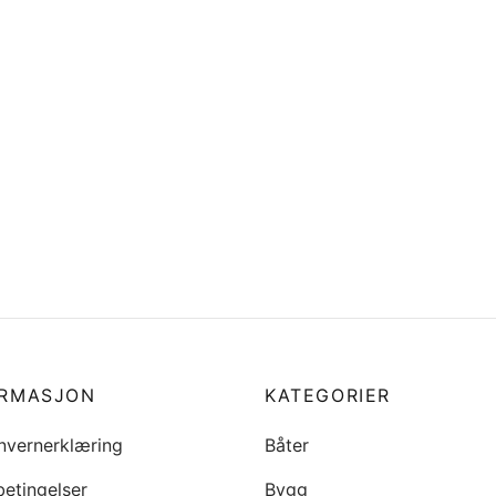
tang, 1,00 meter, teak
Flaggstangholder, vertikal,
SS
9
kr
413
i handlekurv
Legg i handlekurv
ORMASJON
KATEGORIER
nvernerklæring
Båter
betingelser
Bygg