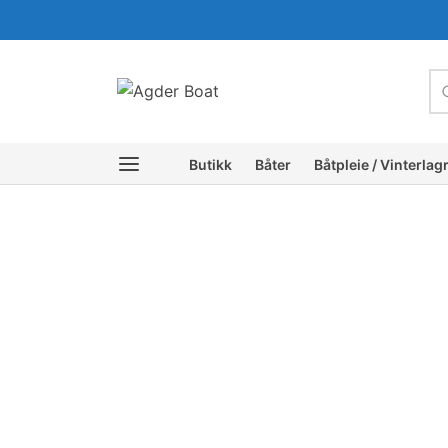
c
Butikk
Båter
Båtpleie / Vinterlag