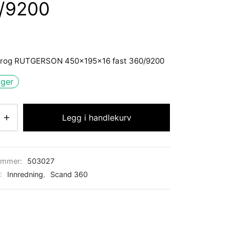
/9200
skrog RUTGERSON 450x195x16 fast 360/9200
ager
Legg i handlekurv
ummer:
503027
r:
Innredning
,
Scand 360