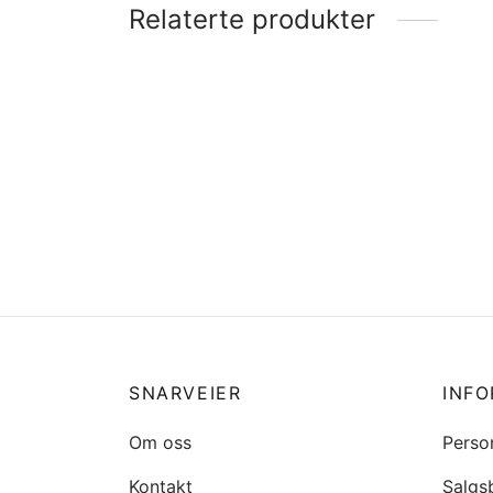
Relaterte produkter
Flaggs
Ekstra festebrakett til bordsøyle,
kr
82
DEL-027
Legg 
kr
859
Legg i handlekurv
SNARVEIER
INF
Om oss
Perso
Kontakt
Salgs