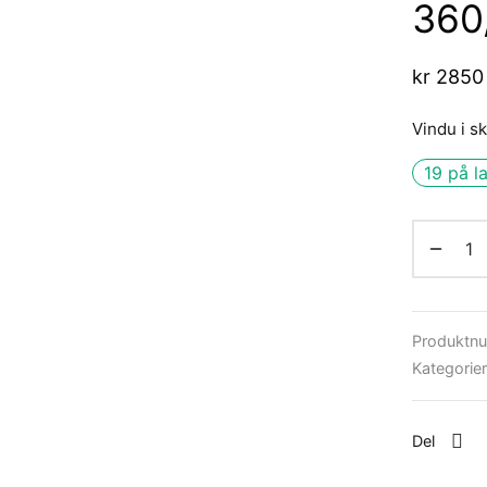
360
kr
2850
Vindu i 
19 på l
Produktn
Kategorie
Del