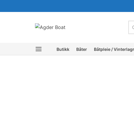
c
Butikk
Båter
Båtpleie / Vinterlag