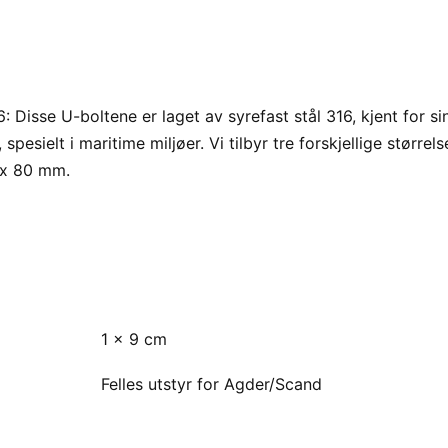
6: Disse U-boltene er laget av syrefast stål 316, kjent for s
pesielt i maritime miljøer. Vi tilbyr tre forskjellige større
x 80 mm.
1 × 9 cm
Felles utstyr for Agder/Scand