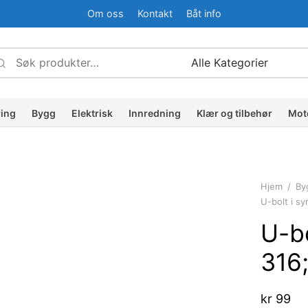
Om oss
Kontakt
Båt info
Søk
Narrow
etter:
by
ategory:
ring
Bygg
Elektrisk
Innredning
Klær og tilbehør
Mot
Hjem
/
By
U-bolt i s
U-bo
316
kr
99