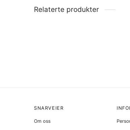
Relaterte produkter
Eberspächer Y-rør
varmluftslange 90 mm
Dekks
kr
469
kr
67
Legg i handlekurv
Legg 
SNARVEIER
INF
Om oss
Perso