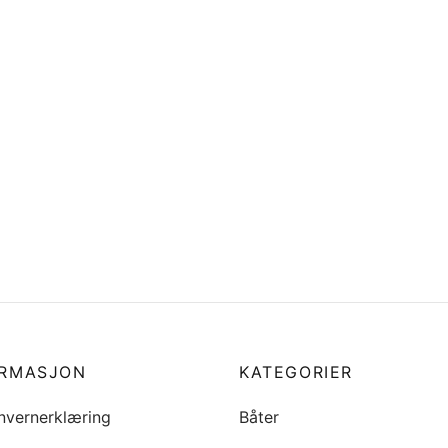
forskruning diesel 29 Baltic
Dekksforskruning 2″ Fresh 
29 Baltic
5
kr
675
i handlekurv
Legg i handlekurv
ORMASJON
KATEGORIER
nvernerklæring
Båter