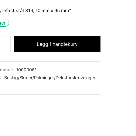
syrefast stål 316; 10 mm x 95 mm*
ger
Legg i handlekurv
ummer:
10000061
r:
Beslag/Skruer/Pakninger/Deksforskruvninger