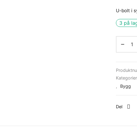
U-bolt i 
3 på la
Produktn
Kategorie
,
Bygg
Del