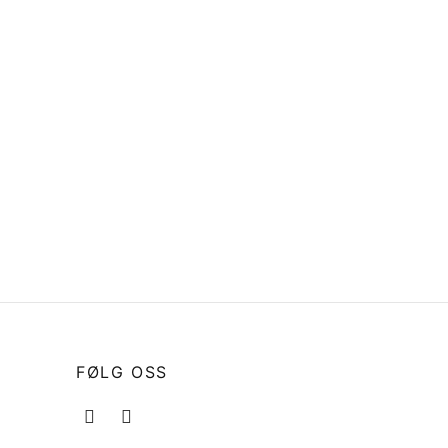
Water
Dekksforskruning LOKK FOR
FRESH WATER
kr
275
Legg i handlekurv
FØLG OSS