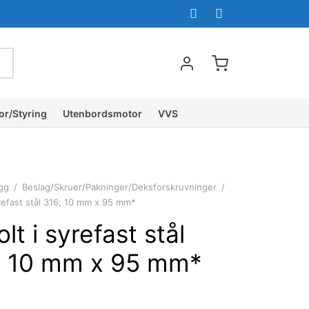
or/Styring
Utenbordsmotor
VVS
gg
/
Beslag/Skruer/Pakninger/Deksforskruvninger
/
yrefast stål 316; 10 mm x 95 mm*
lt i syrefast stål
; 10 mm x 95 mm*