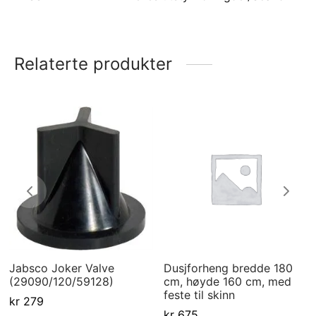
Relaterte produkter
Jabsco Joker Valve
Dusjforheng bredde 180
(29090/120/59128)
cm, høyde 160 cm, med
feste til skinn
kr
279
kr
675