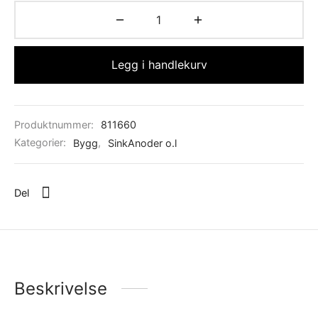
Legg i handlekurv
Produktnummer:
811660
Kategorier:
Bygg
,
SinkAnoder o.l
Del
Beskrivelse