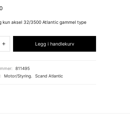
0
 kun aksel 32/3500 Atlantic gammel type
Legg i handlekurv
ummer:
811495
r:
Motor/Styring
,
Scand Atlantic