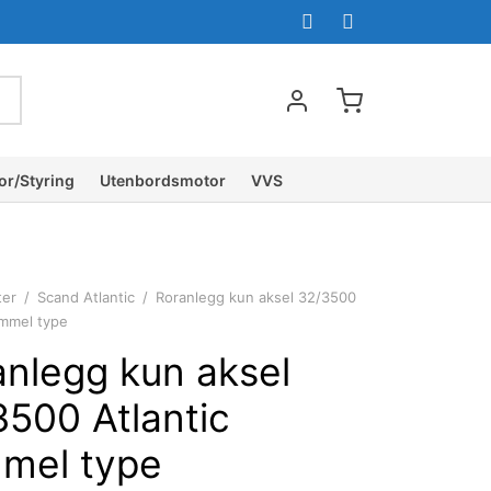
or/Styring
Utenbordsmotor
VVS
ter
/
Scand Atlantic
/
Roranlegg kun aksel 32/3500
ammel type
anlegg kun aksel
3500 Atlantic
mel type