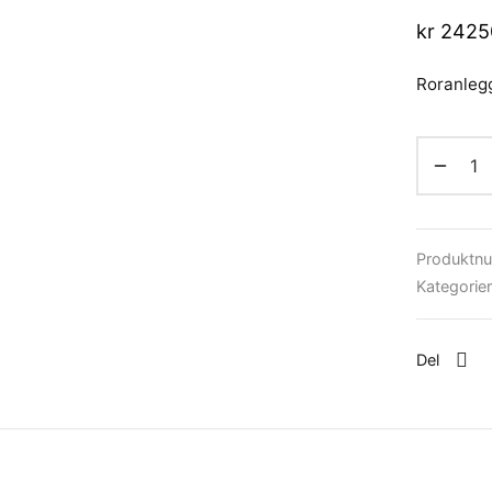
kr
2425
Roranlegg
Produktn
Kategorie
Del