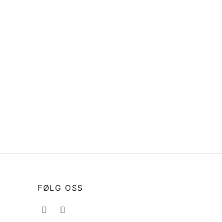
Klemflens 5″ til Yanmar og Volvo
med 35mm aksling
Les mer
ter BP
l QL
FØLG OSS