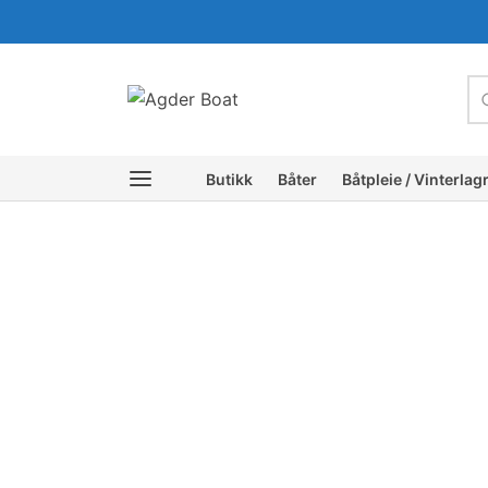
c
Butikk
Båter
Båtpleie / Vinterlag