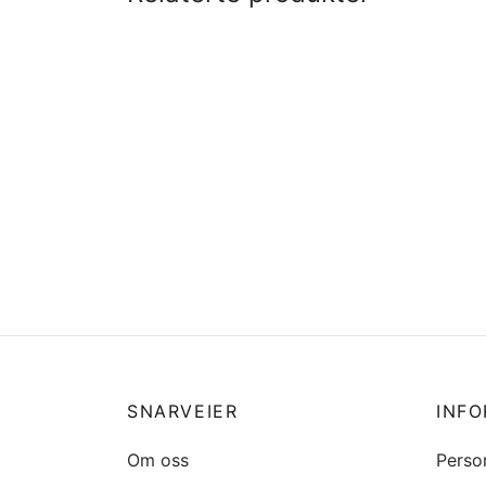
Propellanlegg 40mm komplett til
Pakkb
Agder 840, 880TC, 8000TC
45 mm
kr
16250
kr
63
Legg i handlekurv
Legg 
SNARVEIER
INF
Om oss
Perso