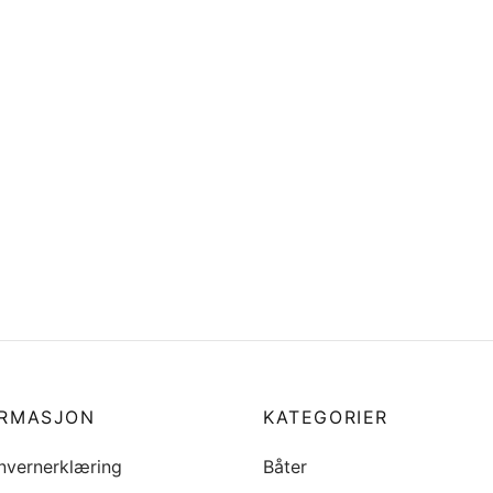
oks gummihylse/slange for
 aksel
Propell, 4-blad til baugtrus
450LH nr 55-00059 origina
6
nr 4110689
i handlekurv
kr
740
Legg i handlekurv
ORMASJON
KATEGORIER
nvernerklæring
Båter