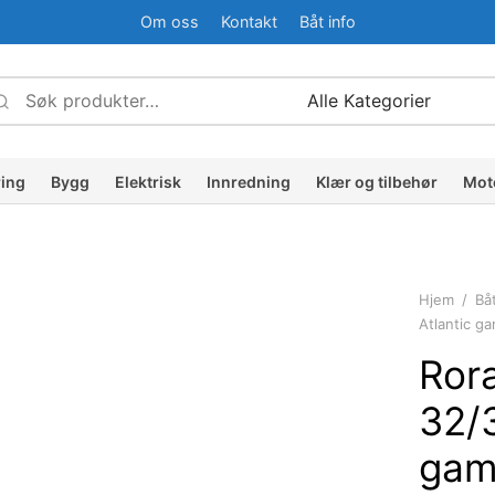
Om oss
Kontakt
Båt info
Søk
Narrow
etter:
by
ategory:
ring
Bygg
Elektrisk
Innredning
Klær og tilbehør
Mot
Hjem
/
Bå
Atlantic g
Ror
32/
gam