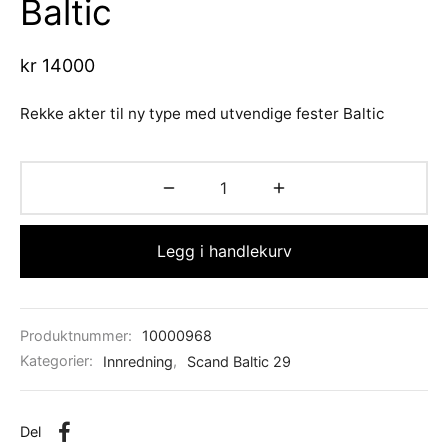
Baltic
d Atlantic
s
sjer
ell-utstyr
da
re
nomføringer
usvisker m.utstyr
r hengsler og luker
o Yanmar motor/drev
i
kr
14000
asjon/Lydisolasjon
j m.utstyr
aha
Rekke akter til ny type med utvendige fester Baltic
vare
j og baugpropell m.utstyr
fort
j og rorutstyr
Legg i handlekurv
Anoder o.l
ilasjon
Produktnummer:
10000968
uer
Kategorier:
Innredning
,
Scand Baltic 29
Del