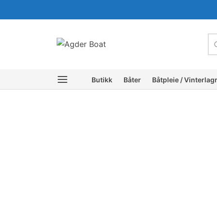
c
Butikk
Båter
Båtpleie / Vinterlag