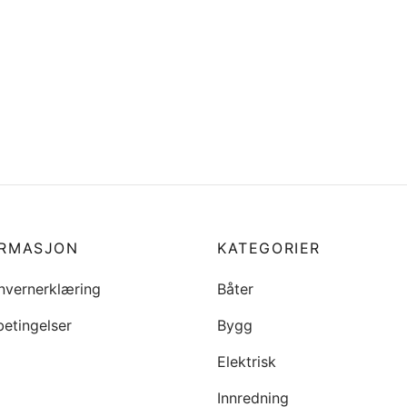
Flaggstangholder, vertikal,
SS
r i akterkabin, komplett,
 840
kr
413
00
Legg i handlekurv
i handlekurv
ORMASJON
KATEGORIER
nvernerklæring
Båter
betingelser
Bygg
Elektrisk
Innredning