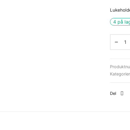
Lukehold
4 på la
Produktn
Kategorie
Del