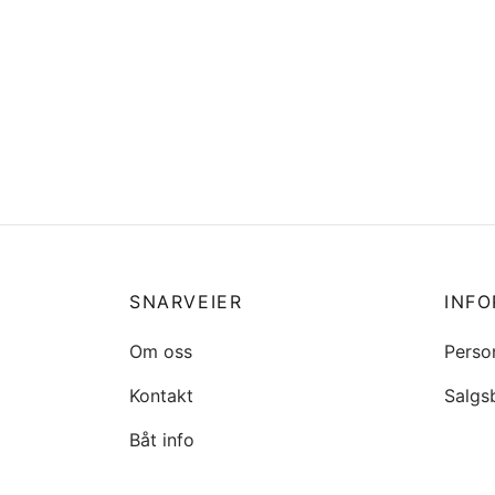
Ertec Lukk heve låser til vindu
Vindue
kr
469
Agder
Legg i handlekurv
kr
172
Legg 
SNARVEIER
INF
Om oss
Perso
Kontakt
Salgs
Båt info