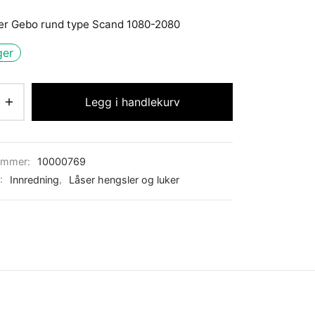
er Gebo rund type Scand 1080-2080
ger
Legg i handlekurv
ummer:
10000769
r:
Innredning
,
Låser hengsler og luker