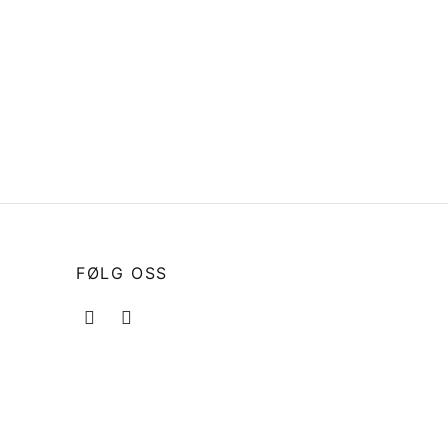
 316
Dørlås dørholder fjærbelastet
messing til eldre båter
kr
49
Legg i handlekurv
FØLG OSS