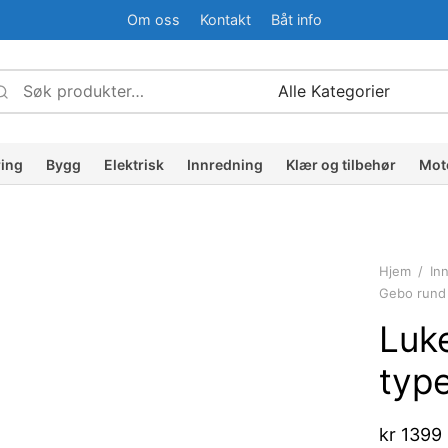
Om oss
Kontakt
Båt info
Søk
Narrow
etter:
by
ategory:
ring
Bygg
Elektrisk
Innredning
Klær og tilbehør
Mot
Hjem
/
In
Gebo rund
Luk
typ
kr
1399