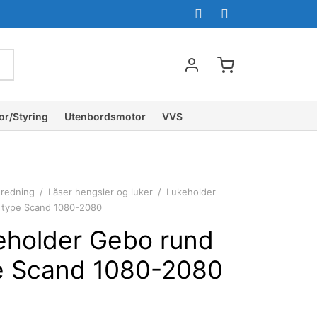
or/Styring
Utenbordsmotor
VVS
nredning
/
Låser hengsler og luker
/
Lukeholder
 type Scand 1080-2080
eholder Gebo rund
e Scand 1080-2080