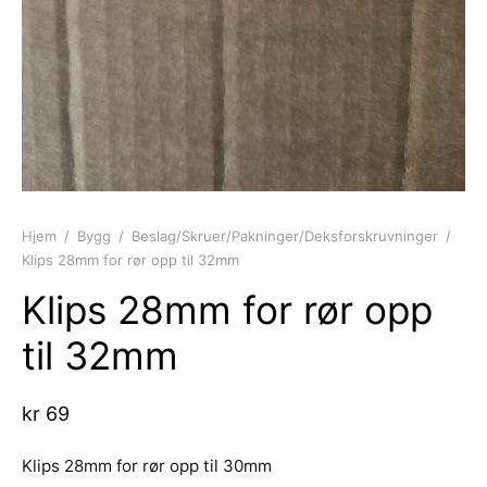
d Atlantic
s
sjer
ell-utstyr
da
re
nomføringer
usvisker m.utstyr
r hengsler og luker
o Yanmar motor/drev
i
asjon/Lydisolasjon
j m.utstyr
aha
vare
j og baugpropell m.utstyr
fort
j og rorutstyr
Hjem
/
Bygg
/
Beslag/Skruer/Pakninger/Deksforskruvninger
/
Klips 28mm for rør opp til 32mm
Anoder o.l
Klips 28mm for rør opp
ilasjon
til 32mm
uer
kr
69
Klips 28mm for rør opp til 30mm