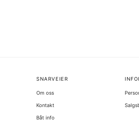
Flaggstangholder innfellbar*
Ertec 
kr
529
kr
46
Legg i handlekurv
Legg 
SNARVEIER
INF
Om oss
Perso
Kontakt
Salgs
Båt info