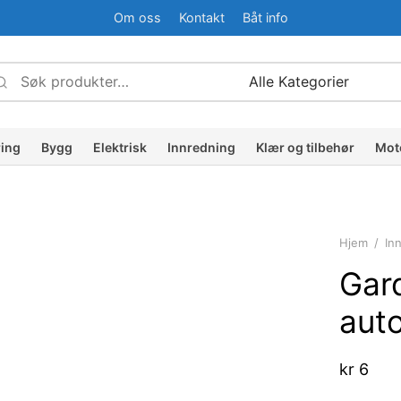
Om oss
Kontakt
Båt info
Søk
Narrow
etter:
by
ategory:
ring
Bygg
Elektrisk
Innredning
Klær og tilbehør
Mot
Hjem
/
In
Gard
aut
kr
6