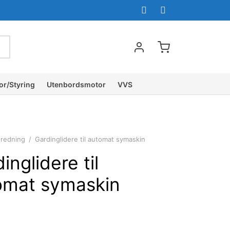
or/Styring
Utenbordsmotor
VVS
nredning
/
Gardinglidere til automat symaskin
inglidere til
omat symaskin