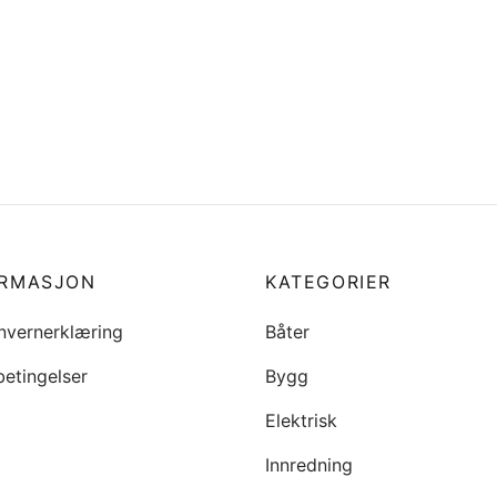
Lukk heve låser til vindu
Vinduer i frontkabin, kompl
9
sett, Agder 840
i handlekurv
kr
25000
Legg i handlekurv
ORMASJON
KATEGORIER
nvernerklæring
Båter
betingelser
Bygg
Elektrisk
Innredning