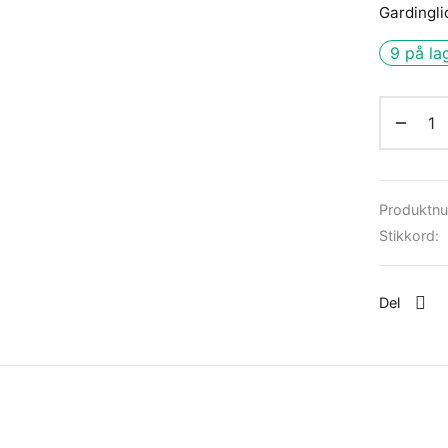
Gardingli
9 på la
Produktn
Stikkord:
Del