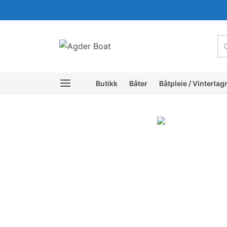
c
Butikk
Båter
Båtpleie / Vinterlag