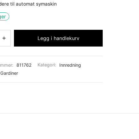
dere til automat symaskin
ger
Legg i handlekurv
ummer:
811762
Kategori:
Innredning
Gardiner