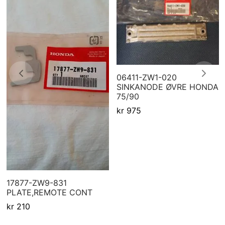
06411-ZW1-020
SINKANODE ØVRE HONDA
75/90
kr
975
17877-ZW9-831
PLATE,REMOTE CONT
kr
210