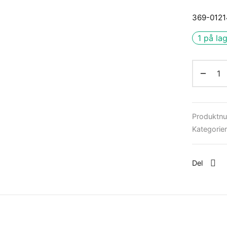
369-0121
1 på la
Produktn
Kategorie
Del