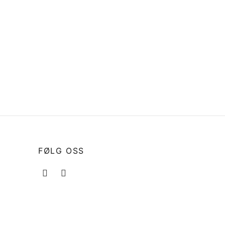
16910-ZV4-015 Bensin filter
Honda
 (
kr
265
Legg i handlekurv
FØLG OSS