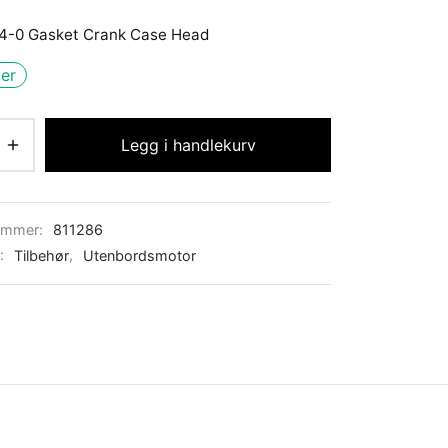
4-0 Gasket Crank Case Head
ger
Legg i handlekurv
ummer:
811286
r:
Tilbehør
,
Utenbordsmotor