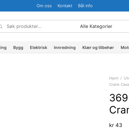
Om oss
Kontakt
Båt info
Søk
Narrow
etter:
by
ategory:
ring
Bygg
Elektrisk
Innredning
Klær og tilbehør
Mot
Hjem
/
Ut
Crank Cas
369
Cra
kr
43