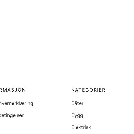
 Impeller for Suzuki 90/115
16911-ZY3-010 FUEL FILTER
høytrykksfilter )
9
kr
1180
i handlekurv
Legg i handlekurv
ORMASJON
KATEGORIER
nvernerklæring
Båter
betingelser
Bygg
Elektrisk