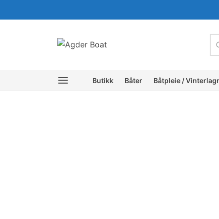
c
Butikk
Båter
Båtpleie / Vinterlag