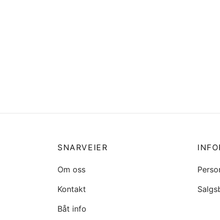
19210-ZW9-013 IMPELLER,PUMP
20357
kr
391
kr
41
Legg i handlekurv
Legg 
SNARVEIER
INF
Om oss
Perso
Kontakt
Salgs
Båt info