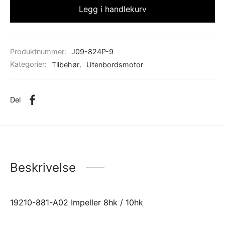
Legg i handlekurv
Produktnummer:
J09-824P-9
Kategorier:
Tilbehør
,
Utenbordsmotor
Del
Beskrivelse
19210-881-A02 Impeller 8hk / 10hk