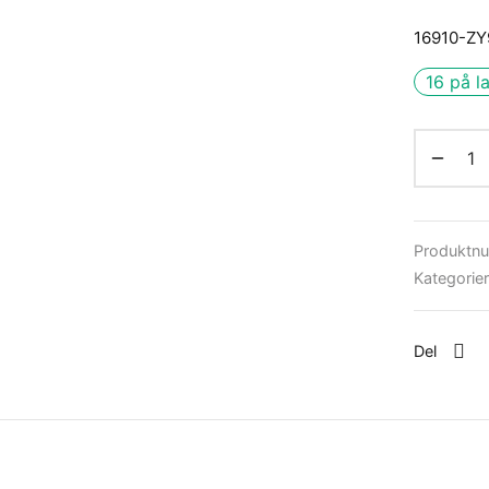
16910-ZY
16 på l
Produktn
Kategorie
Del