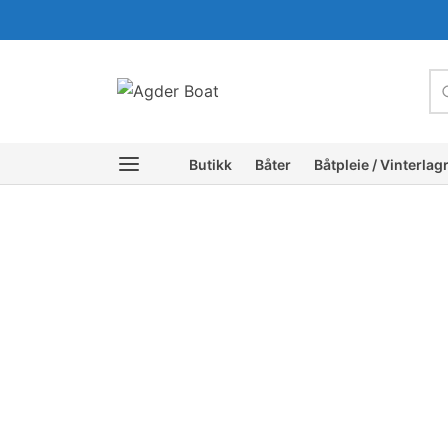
c
Butikk
Båter
Båtpleie / Vinterlag