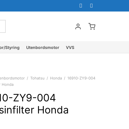
or/Styring
Utenbordsmotor
VVS
enbordsmotor
/
Tohatsu
/
Honda
/
16910-ZY9-004
er Honda
10-ZY9-004
infilter Honda