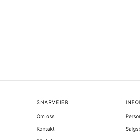
16910-ZV4-015 Bensin filter
Honda
1540
OPPOV
kr
265
kr
28
Legg i handlekurv
Legg 
SNARVEIER
INF
Om oss
Perso
Kontakt
Salgs