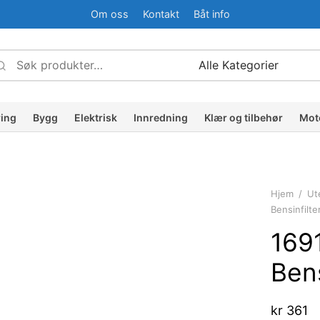
Om oss
Kontakt
Båt info
Søk
Narrow
etter:
by
ategory:
ring
Bygg
Elektrisk
Innredning
Klær og tilbehør
Mot
Hjem
/
Ut
Bensinfilt
169
Bens
kr
361