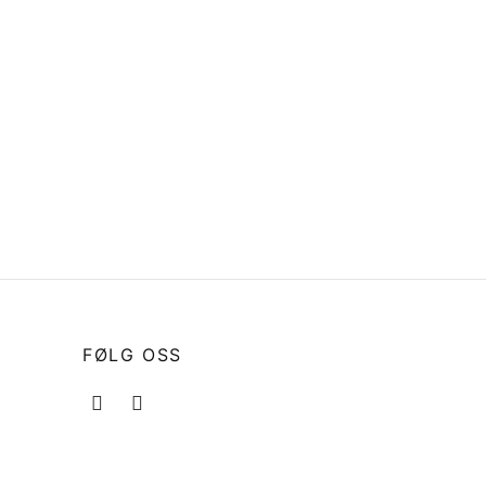
,PUMP
12155-ZV4-A00 Sinkanode
Honda
kr
223
Legg i handlekurv
FØLG OSS