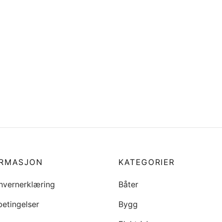
0-PLM-A02 75 HK OG
19210-ZW9-013 IMPELLER
ER Oljefilter Honda
kr
391
6
Legg i handlekurv
i handlekurv
ORMASJON
KATEGORIER
nvernerklæring
Båter
betingelser
Bygg