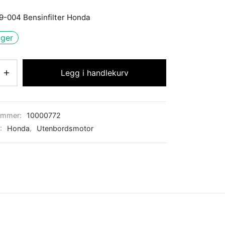
9-004 Bensinfilter Honda
ager
Legg i handlekurv
ummer:
10000772
r:
Honda
,
Utenbordsmotor