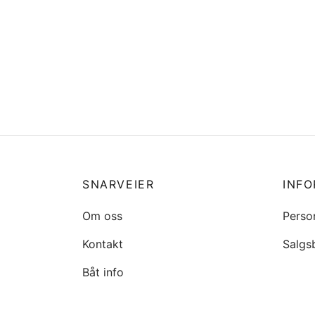
Lyskaster m/fjernkontroll LED
12V/50W*
kr
8799
Legg i handlekurv
SNARVEIER
INF
Om oss
Perso
Kontakt
Salgs
Båt info