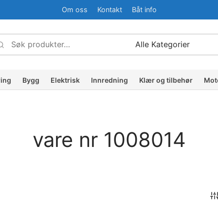
Om oss
Kontakt
Båt info
Søk
Narrow
etter:
by
ategory:
ring
Bygg
Elektrisk
Innredning
Klær og tilbehør
Mot
vare nr 1008014