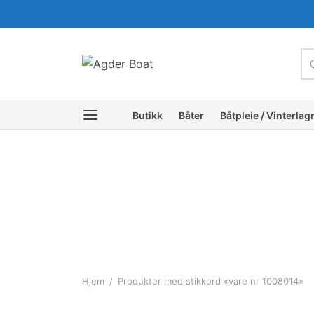
c
Butikk
Båter
Båtpleie / Vinterlag
Hjem
/
Produkter med stikkord «vare nr 1008014»