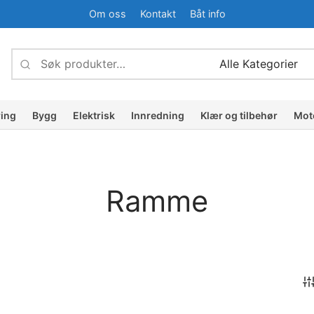
Om oss
Kontakt
Båt info
Søk
Narrow
etter:
by
category:
ring
Bygg
Elektrisk
Innredning
Klær og tilbehør
Mot
Ramme