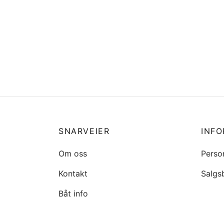
Vindskjerm topp profil i eloksert
aluminium 7600 Dynamic
kr
15500
Legg i handlekurv
SNARVEIER
INF
Om oss
Perso
Kontakt
Salgs
Båt info