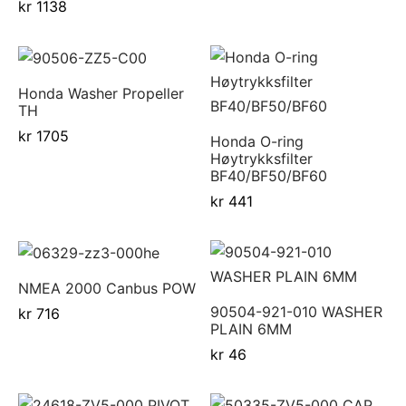
kr
1138
d Atlantic
s
sjer
ell-utstyr
da
re
nomføringer
usvisker m.utstyr
r hengsler og luker
o Yanmar motor/drev
i
Honda Washer Propeller
asjon/Lydisolasjon
j m.utstyr
aha
TH
kr
1705
Honda O-ring
vare
j og baugpropell m.utstyr
Høytrykksfilter
BF40/BF50/BF60
fort
j og rorutstyr
kr
441
Anoder o.l
ilasjon
NMEA 2000 Canbus POW
90504-921-010 WASHER
kr
716
uer
PLAIN 6MM
kr
46