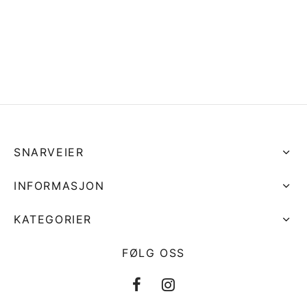
d Atlantic
s
sjer
ell-utstyr
da
re
nomføringer
usvisker m.utstyr
r hengsler og luker
o Yanmar motor/drev
i
asjon/Lydisolasjon
j m.utstyr
aha
vare
j og baugpropell m.utstyr
fort
j og rorutstyr
SNARVEIER
Anoder o.l
INFORMASJON
ilasjon
KATEGORIER
uer
FØLG OSS