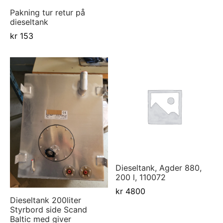
d Atlantic
s
sjer
ell-utstyr
da
Pakning tur retur på
dieseltank
re
nomføringer
usvisker m.utstyr
r hengsler og luker
o Yanmar motor/drev
i
kr
153
asjon/Lydisolasjon
j m.utstyr
aha
vare
j og baugpropell m.utstyr
fort
j og rorutstyr
Anoder o.l
ilasjon
Dieseltank, Agder 880,
200 l, 110072
uer
kr
4800
Dieseltank 200liter
Styrbord side Scand
Baltic med giver