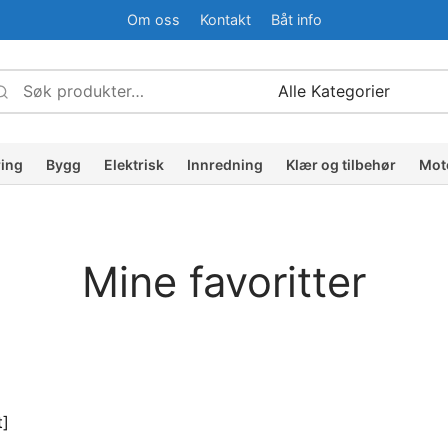
Om oss
Kontakt
Båt info
Søk
Narrow
etter:
by
ategory:
ring
Bygg
Elektrisk
Innredning
Klær og tilbehør
Mot
Mine favoritter
t]