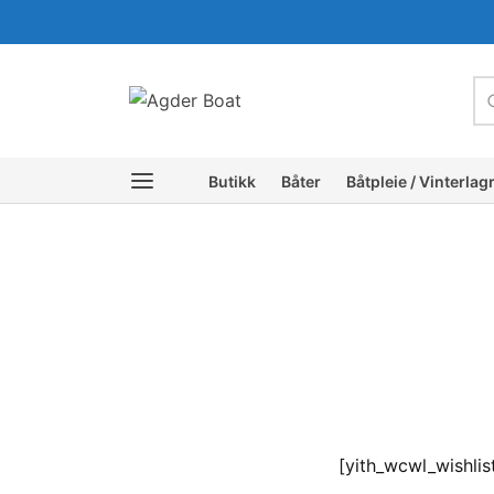
c
Butikk
Båter
Båtpleie / Vinterlag
[yith_wcwl_wishlis